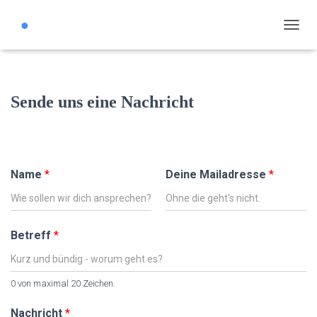
N
A
V
I
G
Sende uns eine Nachricht
A
T
I
O
N
U
Name
*
Deine Mailadresse
*
M
S
C
H
Betreff
*
A
L
T
E
0 von maximal 20 Zeichen.
N
Nachricht
*